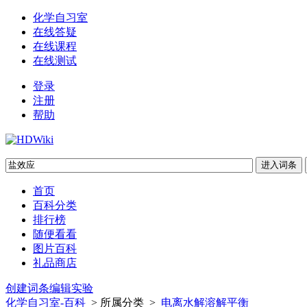
化学自习室
在线答疑
在线课程
在线测试
登录
注册
帮助
首页
百科分类
排行榜
随便看看
图片百科
礼品商店
创建词条
编辑实验
化学自习室-百科
> 所属分类 >
电离水解溶解平衡