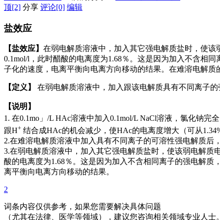
顶
[2]
分享
评论
[0]
编辑
盐效应
【盐效应】
在弱电解质溶液中，加入其它强电解质盐时，使该弱电解
0.1mol/l，此时醋酸的电离度为1.68％。这是因为加
子化的速度，电离平衡向电离方向移动的结果。在难溶电解质
【定义】
在弱电解质溶液中，加入跟该电解质具有不同离子的
【说明】
1. 在0.1mo」/L HAc溶液中加入0.1mol/L NaCl溶液，氯化钠
+
跟H
结合成HAc的机会减少，使HAc的电离度增大（可从1.34%
2.在难溶电解质溶液中加入具有不同离子的可溶性强电解质后
3.在弱电解质溶液中，加入其它强电解质盐时，使该弱电解质电离度增
酸的电离度为1.68％。这是因为加入不含相同离子的强电解
离平衡向电离方向移动的结果。
2
词条内容仅供参考，如果您需要解决具体问题
（尤其在法律、医学等领域），建议您咨询相关领域专业人士