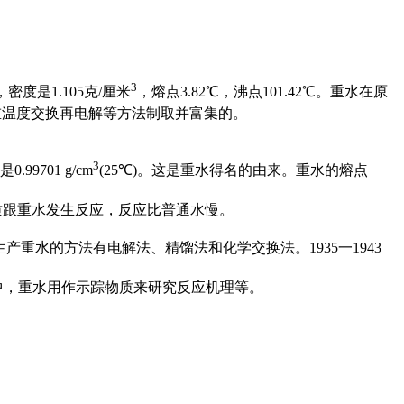
3
度是1.105克/厘米
，熔点3.82℃，沸点101.42℃。重水在原
重温度交换再电解等方法制取并富集的。
3
.99701 g/cm
(25℃)。这是重水得名的由来。重水的熔点
。许多物质跟重水发生反应，反应比普通水慢。
产重水的方法有电解法、精馏法和化学交换法。1935一1943
中，重水用作示踪物质来研究反应机理等。