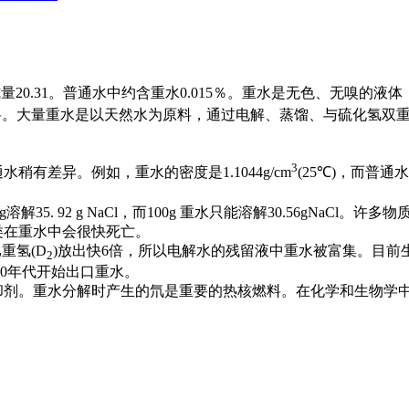
20.31。普通水中约含重水0.015％。重水是无色、无嗅的液体，密
料。大量重水是以天然水为原料，通过电解、蒸馏、与硫化氢双
3
有差异。例如，重水的密度是1.1044g/cm
(25℃)，而普通水是0
35. 92 g NaCl，而100g 重水只能溶解30.56gNaCl
类在重水中会很快死亡。
比重氢(D
)放出快6倍，所以电解水的残留液中重水被富集。目前生
2
80年代开始出口重水。
冷却剂。重水分解时产生的氘是重要的热核燃料。在化学和生物学
。