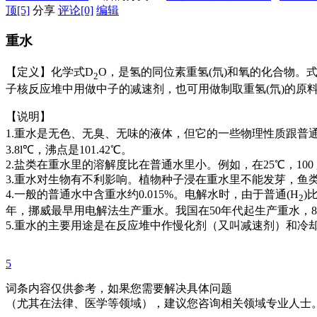
顶
[5]
分享
评论
[0]
编辑
重水
【定义】化学式D
O，是氢的同位素重氢(氘)和氧的化合物。式量
2
子核反应堆中用做中子的减速剂，也可用做制取重氢(氘)的原
【说明】
1.重水是无色、无臭、无味的液体，但它的一些物理性质跟普通水稍
3.8l℃，沸点是101.42℃。
2.盐类在重水里的溶解度比在普通水里小。例如，在25℃，100 g溶解
3.重水对生物有不利影响。植物种子浸在重水里不能发芽，鱼
4.一般的普通水中含重水约0.015%。电解水时，由于普通(H
)
2
年，挪威最早用电解法生产重水。我国在50年代起生产重水，
5.重水的主要用途是在反应堆中作慢化剂（又叫减速剂）和
5
词条内容仅供参考，如果您需要解决具体问题
（尤其在法律、医学等领域），建议您咨询相关领域专业人士