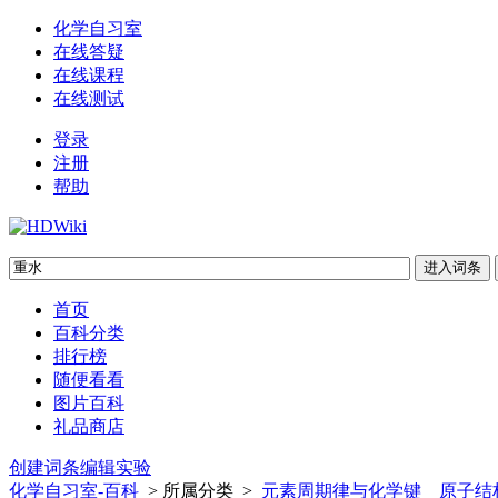
化学自习室
在线答疑
在线课程
在线测试
登录
注册
帮助
首页
百科分类
排行榜
随便看看
图片百科
礼品商店
创建词条
编辑实验
化学自习室-百科
> 所属分类 >
元素周期律与化学键
原子结