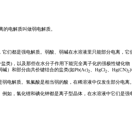
离的电解质叫做弱电解质。
离，它们都是强电解质。弱酸、弱碱在水溶液里只能部分电离，它
分盐类)，以及那些在水分子作用下能完全离子化的强极性键化
）和部分由共价键结合的盐类(如Pb(Ac)
、HgCl
、Hg(CN)
2
2
2
氢是弱电解质。氢氟酸是相当弱的酸，在稀溶液中仅发生部分电离
弱。例如，氯化锂和碘化钾都是离子型晶体，在水溶液中它们是
。